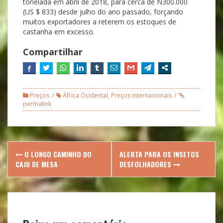
tonelada em abril de 2018, para cerca de N300.000
(US $ 833) desde julho do ano passado, forçando
muitos exportadores a reterem os estoques de
castanha em excesso.
Compartilhar
Preços
África Ocidental
,
Preços internacionais
permalink
Post
O LONGO CAMINHO DO
ALERTA PARA OS INSETOS
navigation
CAJU DE MESA
DESFOLHADORES