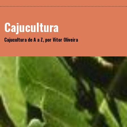
Skip
Biblioteca
to
content
Cajucultura
Cajucultura de A a Z, por Vitor Oliveira