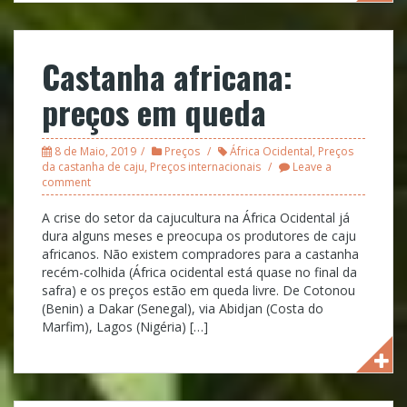
Castanha africana:
preços em queda
8 de Maio, 2019
Preços
África Ocidental
,
Preços
da castanha de caju
,
Preços internacionais
Leave a
comment
A crise do setor da cajucultura na África Ocidental já
dura alguns meses e preocupa os produtores de caju
africanos. Não existem compradores para a castanha
recém-colhida (África ocidental está quase no final da
safra) e os preços estão em queda livre. De Cotonou
(Benin) a Dakar (Senegal), via Abidjan (Costa do
Marfim), Lagos (Nigéria) […]