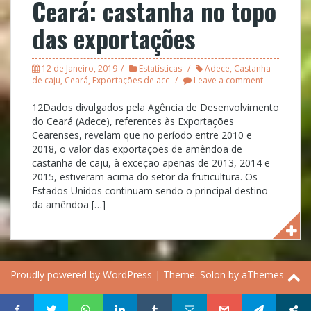
Ceará: castanha no topo
das exportações
12 de Janeiro, 2019
Estatísticas
Adece
,
Castanha
de caju
,
Ceará
,
Exportações de acc
Leave a comment
12Dados divulgados pela Agência de Desenvolvimento
do Ceará (Adece), referentes às Exportações
Cearenses, revelam que no período entre 2010 e
2018, o valor das exportações de amêndoa de
castanha de caju, à exceção apenas de 2013, 2014 e
2015, estiveram acima do setor da fruticultura. Os
Estados Unidos continuam sendo o principal destino
da amêndoa […]
Proudly powered by WordPress
|
Theme:
Solon
by aThemes