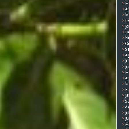
M
Ab
M
Fe
Ja
D
N
O
S
A
Ju
J
M
Ab
M
Fe
Ja
S
A
Ju
J
M