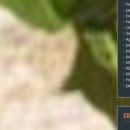
Fe
Ja
D
N
O
S
A
Ju
Ju
J
M
Ab
M
Fe
Ja
CO