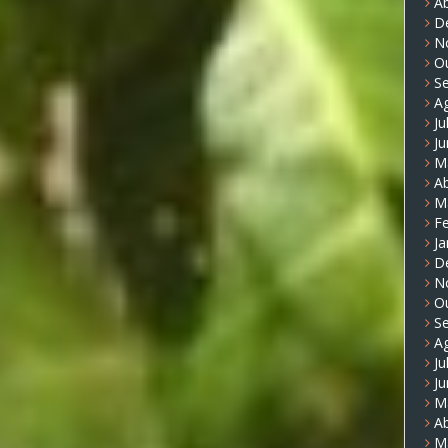
Ab
D
N
O
S
A
Ju
J
M
Ab
M
Fe
Ja
D
N
O
S
A
Ju
J
M
Ab
M