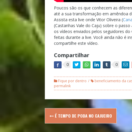
Poucos são os que conhecem as diferen
até a sua transformação em amêndoa de 
Assista esta live onde Vitor Oliveira (
Cana
(Castanhas Vale do Caju) sobre o passo 
os vídeos enviados pelos seguidores do 
feitas durante a live. Você ainda não é i
compartilhe este vídeo.
Compartilhar
0
0
Fique por dentro
beneficiamento da cas
permalink
Post
É TEMPO DE PODA NO CAJUEIRO
navigation