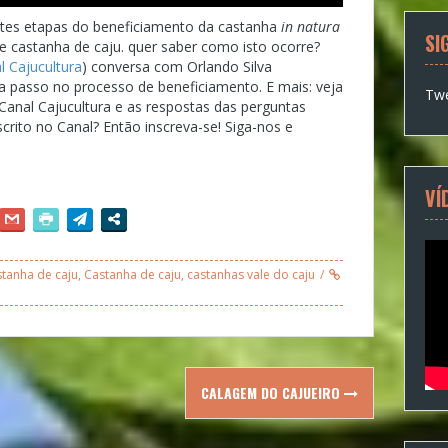
tes etapas do beneficiamento da castanha
in natura
SI
castanha de caju. quer saber como isto ocorre?
l Cajucultura
) conversa com Orlando Silva
a passo no processo de beneficiamento. E mais: veja
Twe
Canal Cajucultura e as respostas das perguntas
nscrito no Canal? Então inscreva-se! Siga-nos e
VÍ
tanha de caju
,
Castanha de caju
,
castanhas vale do caju
CALAGEM DO CAJUEIRO