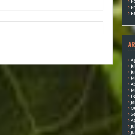
P
P
Re
AR
A
Ju
J
M
Ab
M
Fe
Ja
O
S
A
Ju
J