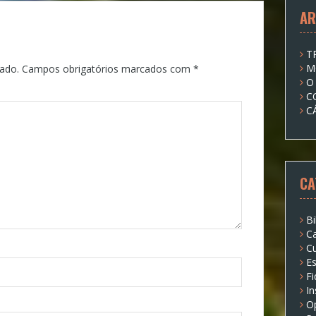
AR
T
M
ado.
Campos obrigatórios marcados com
*
O
C
C
CA
Bi
Ca
Cu
Es
Fi
I
O