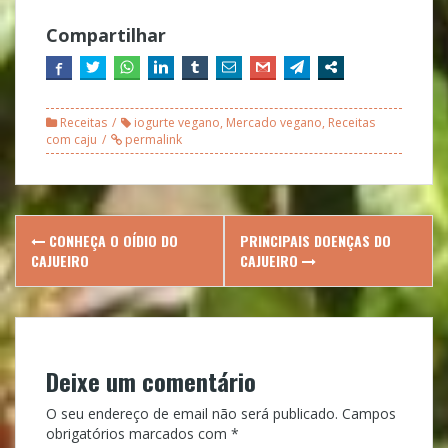
Compartilhar
Receitas
iogurte vegano
,
Mercado vegano
,
Receitas
com caju
permalink
Post
CONHEÇA O OÍDIO DO
PRINCIPAIS DOENÇAS DO
navigation
CAJUEIRO
CAJUEIRO
Deixe um comentário
O seu endereço de email não será publicado.
Campos
obrigatórios marcados com
*