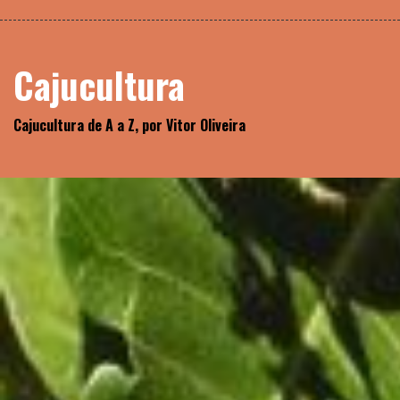
Skip
Biblioteca
to
content
Cajucultura
Cajucultura de A a Z, por Vitor Oliveira