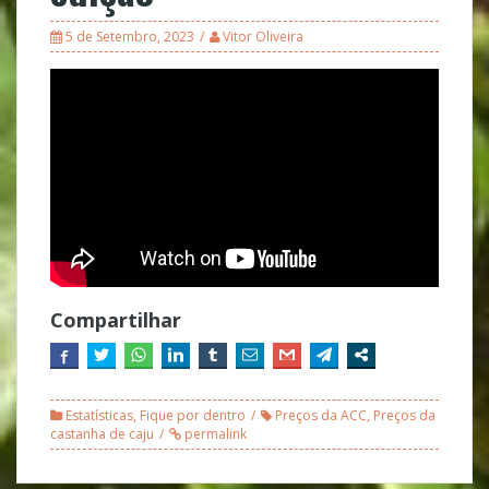
5 de Setembro, 2023
Vitor Oliveira
Compartilhar
Estatísticas
,
Fique por dentro
Preços da ACC
,
Preços da
castanha de caju
permalink