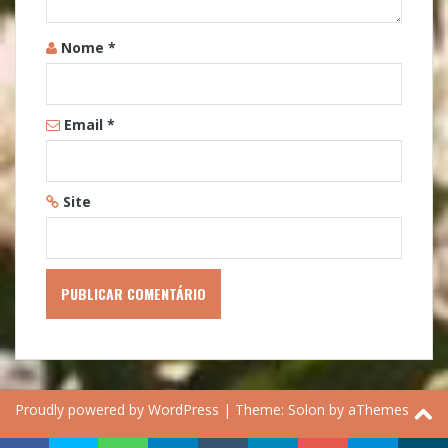
Nome
*
Email
*
Site
Proudly powered by WordPress
|
Theme:
Solon
by aThemes