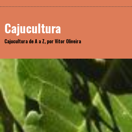
Skip
Biblioteca
to
content
Cajucultura
Cajucultura de A a Z, por Vitor Oliveira