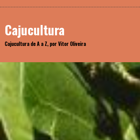
Skip
Biblioteca
to
content
Cajucultura
Cajucultura de A a Z, por Vitor Oliveira