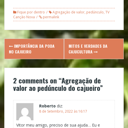
Fique por dentro
Agregação de valor
,
pedúnculo
,
TV
Canção Nova
permalink
Post
IMPORTÂNCIA DA PODA
MITOS E VERDADES DA
navigation
NO CAJUEIRO
CAJUCULTURA
2 comments on “
Agregação de
valor ao pedúnculo do cajueiro
”
Roberto
diz:
8 de Setembro, 2022 às 16:17
Vitor meu amigo, preciso de sua ajuda… Eu e