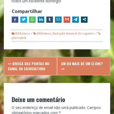
todos um excelente domingo!
Compartilhar
Biblioteca
Biblioteca
,
Nutrição mineral do cajueiro
permalink
Post
BROCA DAS PONTAS NO
UM OU MAIS DE UM CLONE?
navigation
CANAL DA CAJUCULTURA
Deixe um comentário
O seu endereço de email não será publicado.
Campos
obrigatórios marcados com
*