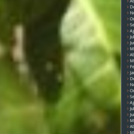
Ab
D
N
O
S
A
Ju
J
M
Ab
M
Fe
Ja
D
N
O
S
A
Ju
J
M
Ab
M