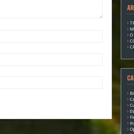
AR
T
M
O
C
C
CA
Bi
Ca
Cu
Es
Fi
I
O