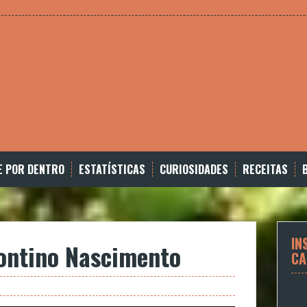
E POR DENTRO
ESTATÍSTICAS
CURIOSIDADES
RECEITAS
IN
ontino Nascimento
CA