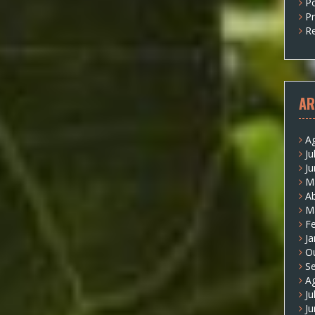
P
P
Re
AR
A
Ju
J
M
Ab
M
Fe
Ja
O
S
A
Ju
J