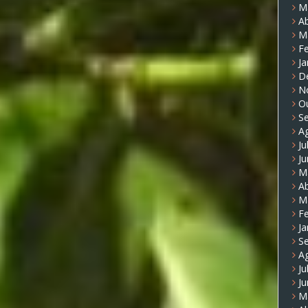
M
Ab
M
Fe
Ja
D
N
O
S
A
Ju
J
M
Ab
M
Fe
Ja
S
A
Ju
J
M