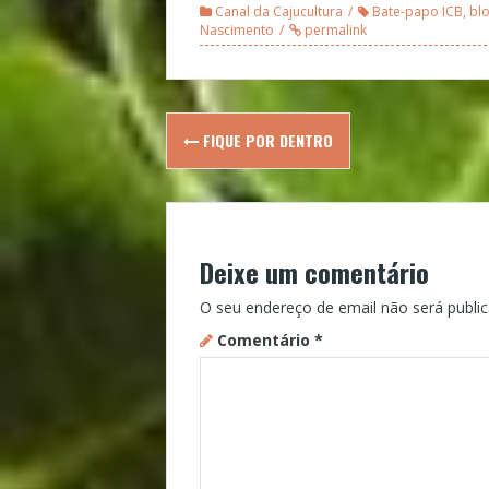
Canal da Cajucultura
Bate-papo ICB
,
blo
Nascimento
permalink
Post
FIQUE POR DENTRO
navigation
Deixe um comentário
O seu endereço de email não será public
Comentário
*