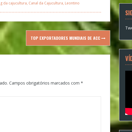
g da cajucultura
,
Canal da Cajucultura
,
Leontino
SI
Twe
TOP EXPORTADORES MUNDIAIS DE ACC
VÍ
ado.
Campos obrigatórios marcados com
*