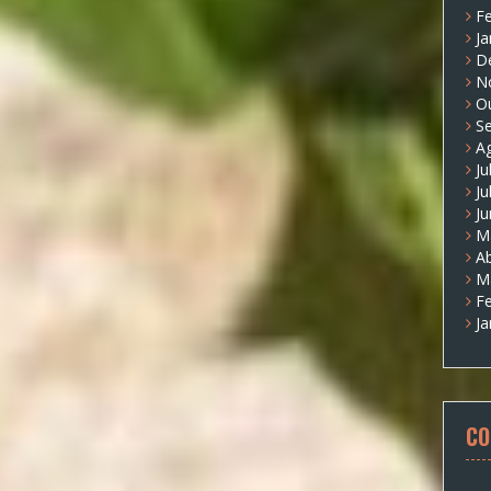
Fe
Ja
D
N
O
S
A
Ju
Ju
J
M
Ab
M
Fe
Ja
CO