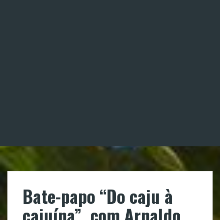
Bate-papo “Do caju à
cajuína”, com Arnaldo