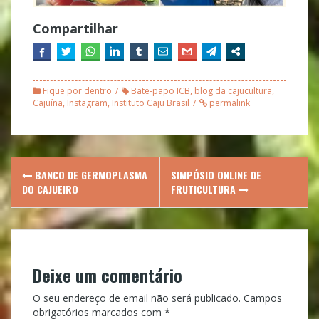
Compartilhar
Fique por dentro
Bate-papo ICB
,
blog da cajucultura
,
Cajuína
,
Instagram
,
Instituto Caju Brasil
permalink
Post
BANCO DE GERMOPLASMA
SIMPÓSIO ONLINE DE
navigation
DO CAJUEIRO
FRUTICULTURA
Deixe um comentário
O seu endereço de email não será publicado.
Campos
obrigatórios marcados com
*