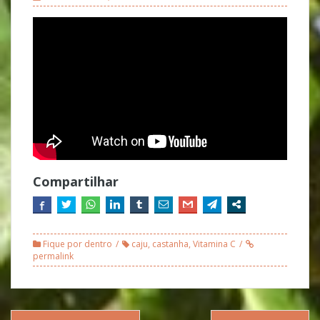
Compartilhar
Fique por dentro
caju
,
castanha
,
Vitamina C
permalink