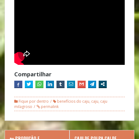
Compartilhar
Fique por dentro
benefícios do caju
,
caju
,
caju
milagroso
permalink
Post
PRODUÇÃO E
CAJU DE POLPA CAI DE