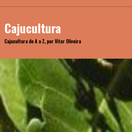
Skip
Biblioteca
to
content
Cajucultura
Cajucultura de A a Z, por Vitor Oliveira