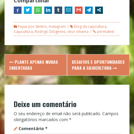
Compartilhar
Fique por dentro
,
Instagram
blog da cajucultura
,
Cajucultura
,
Rodrigo Diógenes
,
vitor oliveira
permalink
Post
PLANTE APENAS MUDAS
DESAFIOS E OPORTUNIDADES
navigation
ENXERTADAS
PARA A CAJUCULTURA
Deixe um comentário
O seu endereço de email não será publicado.
Campos
obrigatórios marcados com
*
Comentário
*