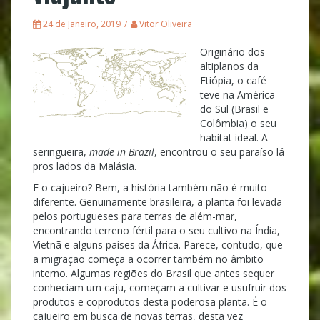
24 de Janeiro, 2019
Vitor Oliveira
Originário dos
altiplanos da
Etiópia, o café
teve na América
do Sul (Brasil e
Colômbia) o seu
habitat ideal. A
seringueira,
made in Brazil
, encontrou o seu paraíso lá
pros lados da Malásia.
E o cajueiro? Bem, a história também não é muito
diferente. Genuinamente brasileira, a planta foi levada
pelos portugueses para terras de além-mar,
encontrando terreno fértil para o seu cultivo na Índia,
Vietnã e alguns países da África. Parece, contudo, que
a migração começa a ocorrer também no âmbito
interno. Algumas regiões do Brasil que antes sequer
conheciam um caju, começam a cultivar e usufruir dos
produtos e coprodutos desta poderosa planta. É o
cajueiro em busca de novas terras, desta vez