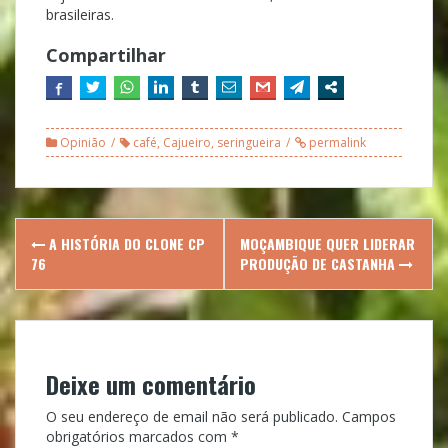
brasileiras.
Compartilhar
Opinião
café
,
Cajueiro
,
seringueira
permalink
Post
A HISTÓRIA DO CLONE CP
MOÇAMBIQUE QUER LIDERAR
navigation
76
PRODUÇÃO DE CASTANHA
Deixe um comentário
O seu endereço de email não será publicado.
Campos
obrigatórios marcados com
*