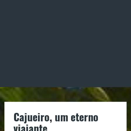
Cajueiro, um eterno
viajante