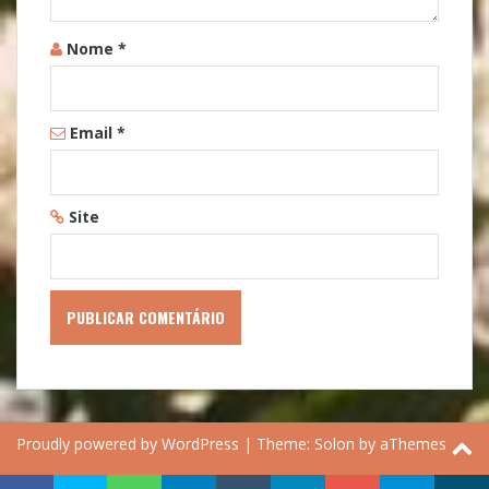
Nome
*
Email
*
Site
Proudly powered by WordPress
|
Theme:
Solon
by aThemes