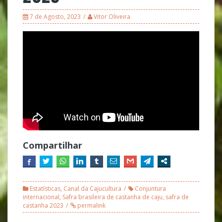
7 de Agosto, 2023
Vitor Oliveira
Compartilhar
Estatísticas
,
Canal da Cajucultura
Conjuntura
internacional
,
Safra brasileira de castanha de caju
,
safra de
castanha 2023
permalink