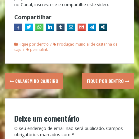
no Canal, inscreva-se e compartilhe este vídeo.
Compartilhar
Fique por dentro
Produção mundial de castanha de
caju
permalink
Post
CALAGEM DO CAJUEIRO
FIQUE POR DENTRO
navigation
Deixe um comentário
O seu endereço de email não será publicado.
Campos
obrigatórios marcados com
*