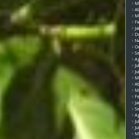
M
Ab
M
Fe
Ja
D
N
O
S
A
Ju
J
M
Ab
M
Fe
Ja
S
A
Ju
J
M