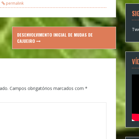
permalink
SI
Twe
DESENVOLVIMENTO INICIAL DE MUDAS DE
CAJUEIRO
VÍ
ado.
Campos obrigatórios marcados com
*