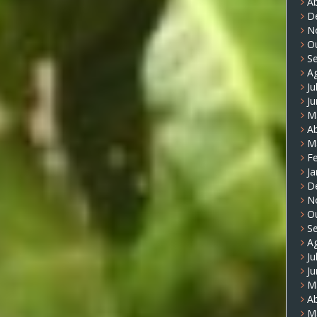
Ab
D
N
O
S
A
Ju
J
M
Ab
M
Fe
Ja
D
N
O
S
A
Ju
J
M
Ab
M