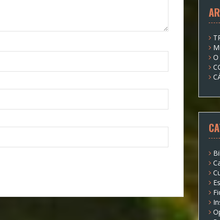
AR
T
M
O
C
C
CA
Bi
Ca
Cu
Es
Fi
I
O