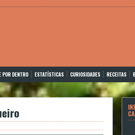
E POR DENTRO
ESTATÍSTICAS
CURIOSIDADES
RECEITAS
IN
ueiro
CA