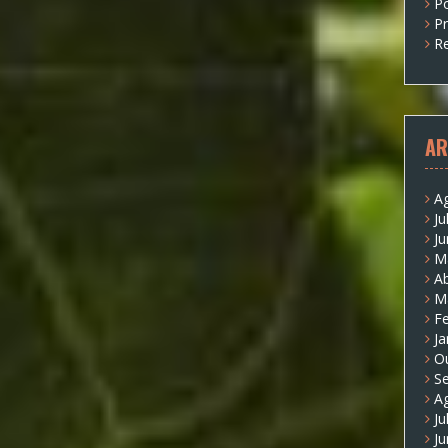
P
P
Re
AR
A
Ju
J
M
Ab
M
Fe
Ja
O
S
A
Ju
J