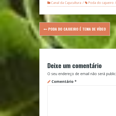
Canal da Cajucultura
Poda do cajueiro
Post
PODA DO CAJUEIRO É TEMA DE VÍDEO
navigation
Deixe um comentário
O seu endereço de email não será public
Comentário
*