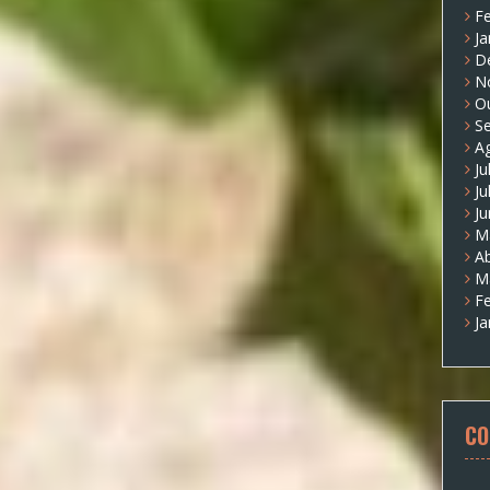
Fe
Ja
D
N
O
S
A
Ju
Ju
J
M
Ab
M
Fe
Ja
CO