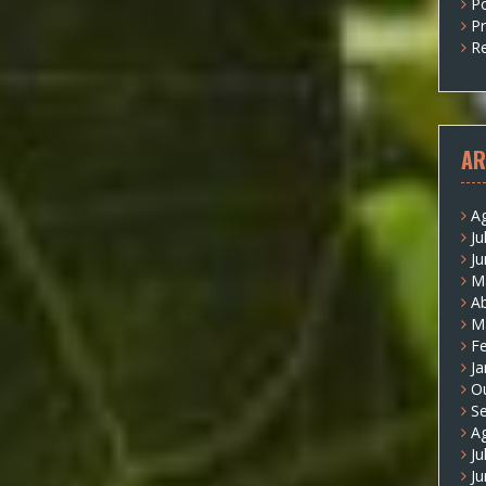
P
P
Re
AR
A
Ju
J
M
Ab
M
Fe
Ja
O
S
A
Ju
J