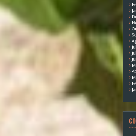
Fe
Ja
D
N
O
S
A
Ju
Ju
J
M
Ab
M
Fe
Ja
CO