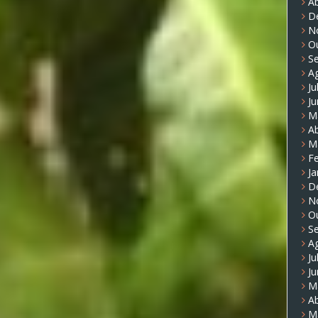
Ab
D
N
O
S
A
Ju
J
M
Ab
M
Fe
Ja
D
N
O
S
A
Ju
J
M
Ab
M