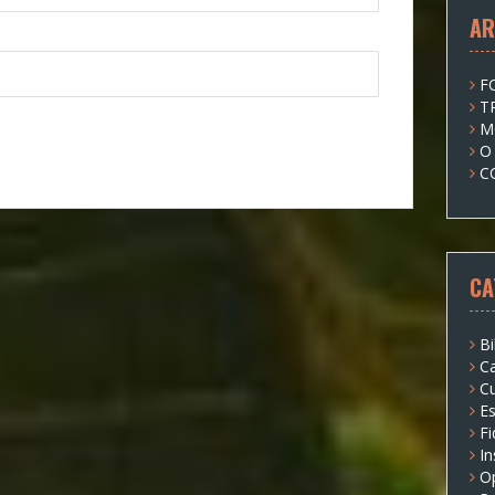
AR
F
T
M
O
C
CA
Bi
Ca
Cu
Es
Fi
I
O