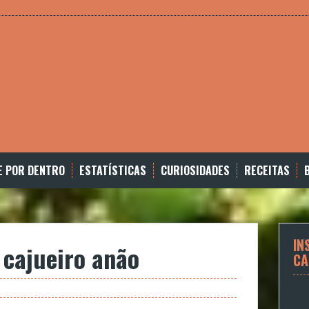
E POR DENTRO
ESTATÍSTICAS
CURIOSIDADES
RECEITAS
IN
cajueiro anão
CA