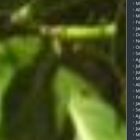
M
Ab
M
Fe
Ja
D
N
O
S
A
Ju
J
M
Ab
M
Fe
Ja
S
A
Ju
J
M