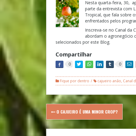
Nesta quarta-feira, 30, 
parte da entrevista com 
Tropical, que fala sobre 
enfrentados pelos progra
Inscreva-se no Canal da 
abordam o agronegócio ca
selecionados por este Blog.
Compartilhar
0
0
Fique por dentro
cajueiro anão
,
Canal d
Post
O CAJUEIRO É UMA MINOR CROP?
navigation