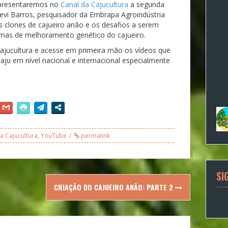
apresentaremos no
Canal da Cajucultura
a segunda
Levi Barros, pesquisador da Embrapa Agroindústria
os clones de cajueiro anão e os desafios a serem
mas de melhoramento genético do cajueiro.
Cajucultura e acesse em primeira mão os vídeos que
ju em nível nacional e internacional especialmente
a Cajucultura
,
YouTube
permalink
SI
CRIAÇÃO DO CAJUEIRO ANÃO: PARTE 2