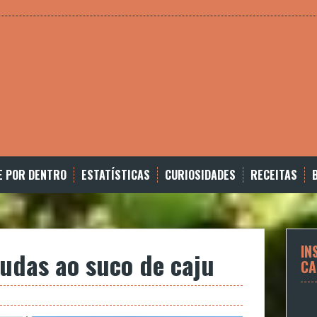
E POR DENTRO
ESTATÍSTICAS
CURIOSIDADES
RECEITAS
IN
udas ao suco de caju
CA