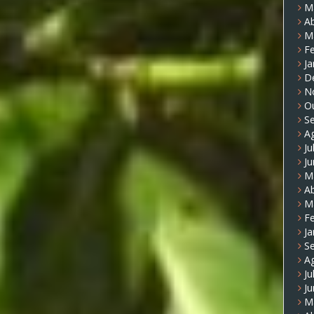
M
Ab
M
Fe
Ja
D
N
O
S
A
Ju
J
M
Ab
M
Fe
Ja
S
A
Ju
J
M