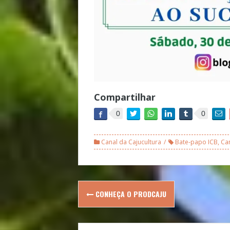
Compartilhar
0
0
Canal da Cajucultura
Bate-papo ICB
,
Can
Post
CONHEÇA O PRODCAJU
navigation