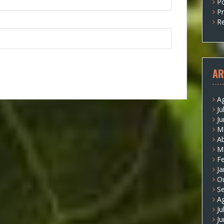
P
P
Re
AR
A
Ju
J
M
Ab
M
Fe
Ja
O
S
A
Ju
J