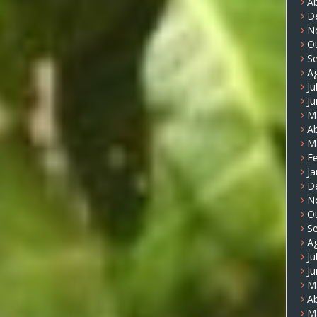
Ab
D
N
O
S
A
Ju
J
M
Ab
M
Fe
Ja
D
N
O
S
A
Ju
J
M
Ab
M