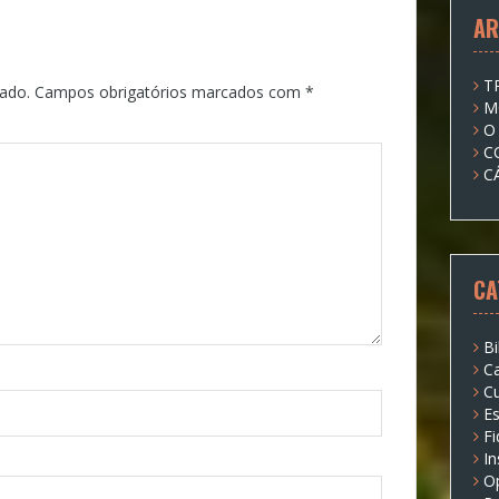
AR
T
ado.
Campos obrigatórios marcados com
*
M
O
C
C
CA
Bi
Ca
Cu
Es
Fi
I
O