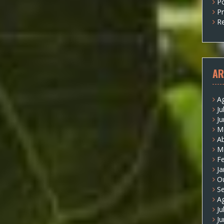
P
P
Re
AR
A
Ju
J
M
Ab
M
Fe
Ja
O
S
A
Ju
J