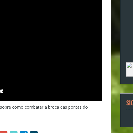
SI
a sobre como combater a broca das pontas do