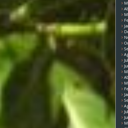
M
Ab
M
Fe
Ja
D
N
O
S
A
Ju
J
M
Ab
M
Fe
Ja
S
A
Ju
J
M