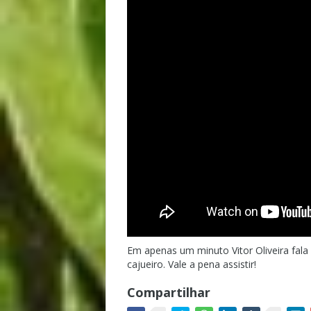
Em apenas um minuto Vitor Oliveira fal
cajueiro. Vale a pena assistir!
Compartilhar