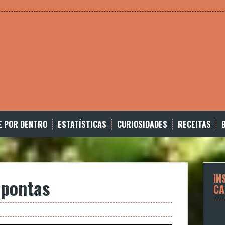
E POR DENTRO
ESTATÍSTICAS
CURIOSIDADES
RECEITAS
IN
 pontas
CA