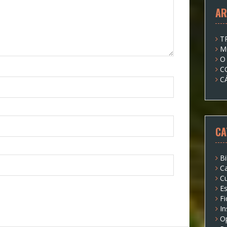
AR
T
M
O
C
C
CA
Bi
Ca
Cu
Es
Fi
I
O