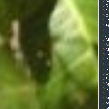
Ab
D
N
O
S
A
Ju
J
M
Ab
M
Fe
Ja
D
N
O
S
A
Ju
J
M
Ab
M