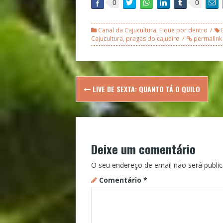
0
0
Canal da Cajucultura
,
Fique por dentro
Cajucultura
,
pragas do cajueiro
permalink
Post
LIVE DE SEXTA: QUANTO TÁ O QUILO
navigation
Deixe um comentário
O seu endereço de email não será public
Comentário
*