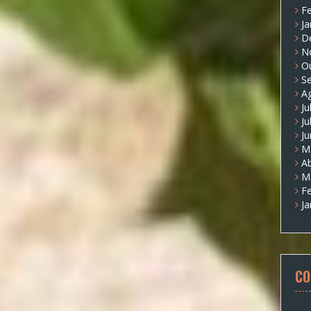
Fe
Ja
D
N
O
S
A
Ju
Ju
J
M
Ab
M
Fe
Ja
CO