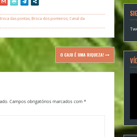
SI
Broca das pontas
,
Broca dos ponteiros
,
Canal da
Twe
O CAJU É UMA RIQUEZA!
VÍ
ado.
Campos obrigatórios marcados com
*