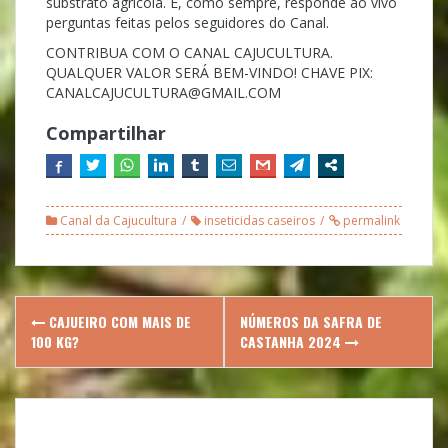
substrato agrícola. E, como sempre, responde ao vivo
perguntas feitas pelos seguidores do Canal.
CONTRIBUA COM O CANAL CAJUCULTURA.
QUALQUER VALOR SERÁ BEM-VINDO! CHAVE PIX:
CANALCAJUCULTURA@GMAIL.COM
Compartilhar
Canal da Cajucultura
inseticidas caseiros
permalink
Post
CAJUEIRO COM MAIS DE
NÚMEROS DA SAFRA DE
navigation
100 KG?
CASTANHA 2024