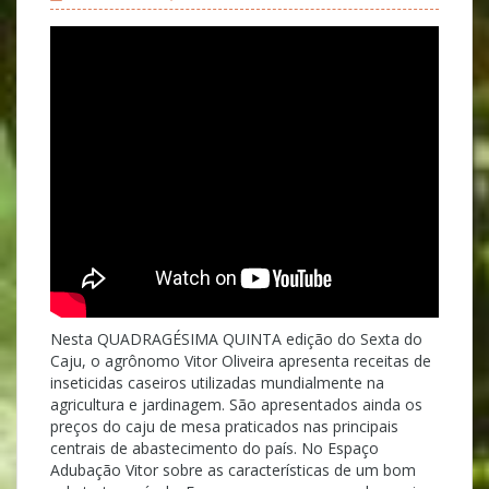
Nesta QUADRAGÉSIMA QUINTA edição do Sexta do
Caju, o agrônomo Vitor Oliveira apresenta receitas de
inseticidas caseiros utilizadas mundialmente na
agricultura e jardinagem. São apresentados ainda os
preços do caju de mesa praticados nas principais
centrais de abastecimento do país. No Espaço
Adubação Vitor sobre as características de um bom