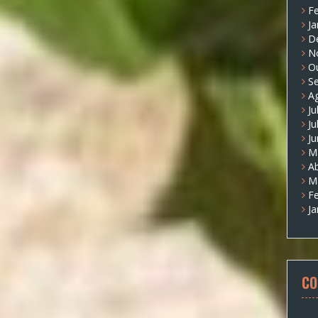
Fe
Ja
D
N
O
S
A
Ju
Ju
J
M
Ab
M
Fe
Ja
CO