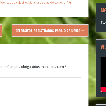
Doenças do cajueiro
,
Mancha de alga do cajueiro
SI
Twe
DEFENSIVOS REGISTRADOS PARA O CAJUEIRO
VÍ
ado.
Campos obrigatórios marcados com
*