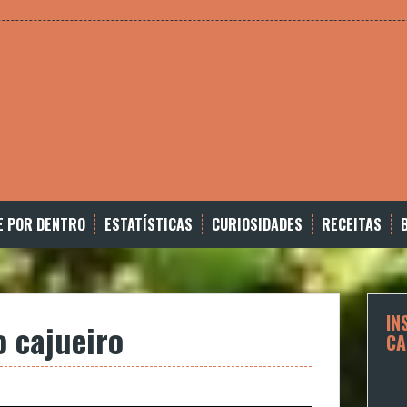
E POR DENTRO
ESTATÍSTICAS
CURIOSIDADES
RECEITAS
IN
 cajueiro
CA