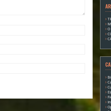
AR
T
M
O
C
C
CA
Bi
Ca
Cu
Es
Fi
I
O