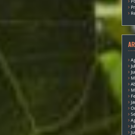
P
P
Re
AR
A
Ju
J
M
Ab
M
Fe
Ja
O
S
A
Ju
J