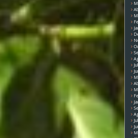
M
Ab
M
Fe
Ja
D
N
O
S
A
Ju
J
M
Ab
M
Fe
Ja
S
A
Ju
J
M