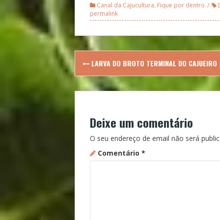
Canal da Cajucultura
,
Fique por dentro
permalink
Post
LARVA DO BROTO TERMINAL DO CAJUEIRO
navigation
Deixe um comentário
O seu endereço de email não será public
Comentário
*