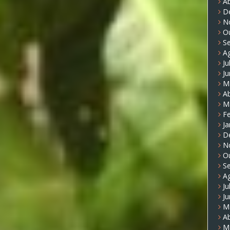
Ab
D
N
O
S
A
Ju
J
M
Ab
M
Fe
Ja
D
N
O
S
A
Ju
J
M
Ab
M