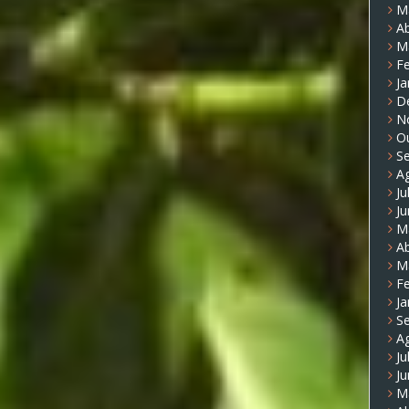
M
Ab
M
Fe
Ja
D
N
O
S
A
Ju
J
M
Ab
M
Fe
Ja
S
A
Ju
J
M