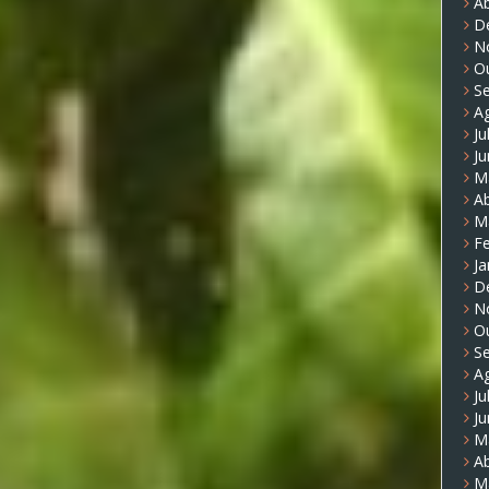
Ab
D
N
O
S
A
Ju
J
M
Ab
M
Fe
Ja
D
N
O
S
A
Ju
J
M
Ab
M