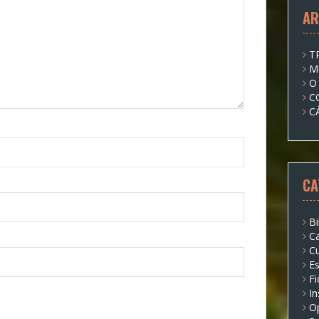
AR
T
M
O
C
C
CA
Bi
Ca
Cu
Es
Fi
I
O