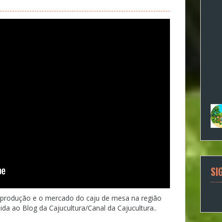
SI
 produção e o mercado do caju de mesa na região
ida ao Blog da Cajucultura/Canal da Cajucultura..