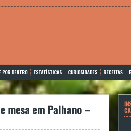
E POR DENTRO
ESTATÍSTICAS
CURIOSIDADES
RECEITAS
IN
de mesa em Palhano –
CA