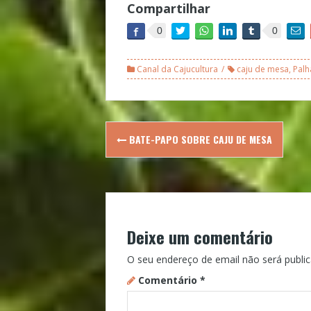
Compartilhar
0
0
Canal da Cajucultura
caju de mesa
,
Palh
Post
BATE-PAPO SOBRE CAJU DE MESA
navigation
Deixe um comentário
O seu endereço de email não será public
Comentário
*