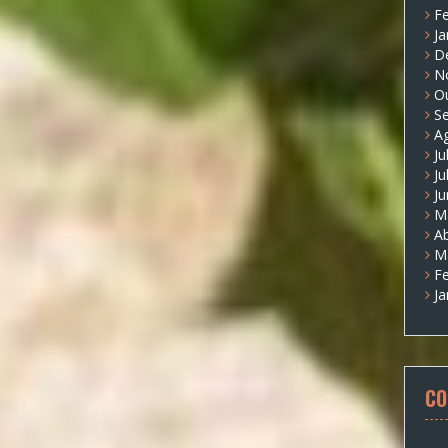
Fe
Ja
D
N
O
S
A
Ju
Ju
J
M
Ab
M
Fe
Ja
CO