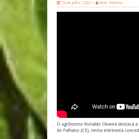
16 de Julho, 2022
Vitor Oliveira
O agrônomo Ronaldo Oliveira destaca a
de Palhano (CE), nesta entrevista conced