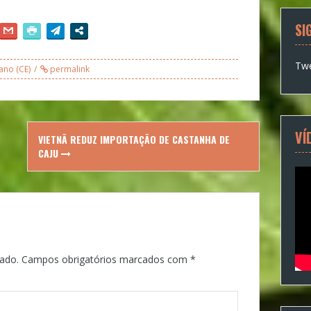
SI
Twe
ano (CE)
permalink
VÍ
VIETNÃ REDUZ IMPORTAÇÃO DE CASTANHA DE
CAJU
ado.
Campos obrigatórios marcados com
*