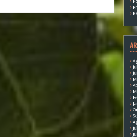
P
P
Re
AR
A
Ju
J
M
Ab
M
Fe
Ja
O
S
A
Ju
J