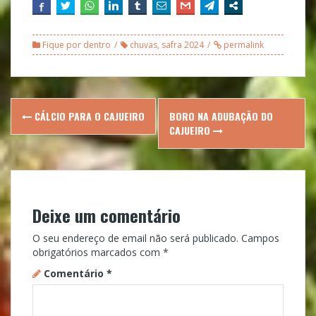
Fique por dentro
chuvas
,
safra 2024
permalink
Post
CÁLCIO PARA O CAJUEIRO
BORO NA ADUBAÇÃO DO
navigation
CAJUEIRO
Deixe um comentário
O seu endereço de email não será publicado.
Campos
obrigatórios marcados com
*
Comentário
*