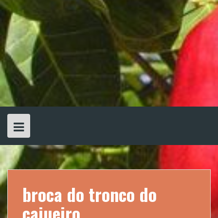
broca do tronco do
cajueiro