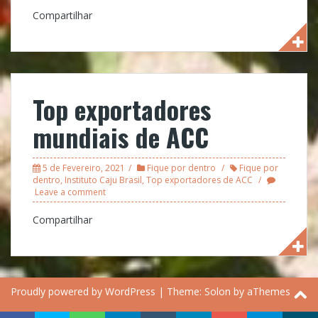
Compartilhar
Top exportadores
mundiais de ACC
5 de Fevereiro, 2021
Fique por dentro
Fique por
dentro
,
Instituto Caju Brasil
,
Top exportadores de ACC
Leave a comment
Compartilhar
Proudly powered by WordPress
|
Theme:
Solon
by aThemes