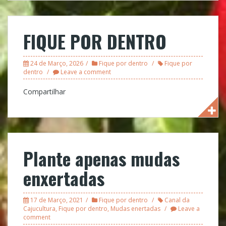
FIQUE POR DENTRO
24 de Março, 2026
Fique por dentro
Fique por
dentro
Leave a comment
Compartilhar
Plante apenas mudas
enxertadas
17 de Março, 2021
Fique por dentro
Canal da
Cajucultura
,
Fique por dentro
,
Mudas enertadas
Leave a
comment