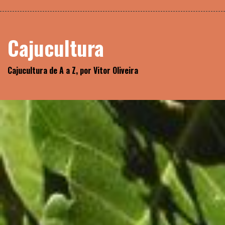
Skip
Biblioteca
to
content
Cajucultura
Cajucultura de A a Z, por Vitor Oliveira