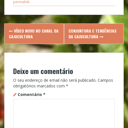
permalink
Post
VÍDEO NOVO NO CANAL DA
CONJUNTURA E TENDÊNCIAS
navigation
CAJUCULTURA
DA CAJUCULTURA
Deixe um comentário
O seu endereço de email não será publicado.
Campos
obrigatórios marcados com
*
Comentário
*