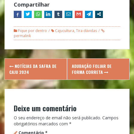
Compartilhar
Fique por dentro
Cajucultura
,
Tira dúvidas
permalink
Post
NOTÍCIAS DA SAFRA DE
ADUBAÇÃO FOLIAR DE
navigation
CAJU 2024
FORMA CORRETA
Deixe um comentário
O seu endereço de email não será publicado.
Campos
obrigatórios marcados com
*
Comentário
*