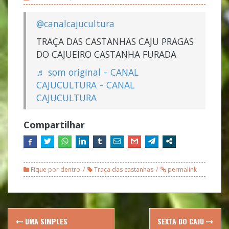
@canalcajucultura
TRAÇA DAS CASTANHAS CAJU PRAGAS
DO CAJUEIRO CASTANHA FURADA
♬ som original – CANAL
CAJUCULTURA – CANAL
CAJUCULTURA
Compartilhar
Fique por dentro
Traça das castanhas
permalink
Post
UMA SIMPLES
SEXTA DO CAJU